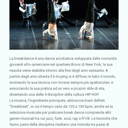
La breakdance è una danza acrobatica sviluppata dalle comunità
giovanili afro-americane nel quartiere Bronx di New York, la sua
nascita viene stabilita intorno alla fine degli anni sessanta. A
partire dagli anni ottanta il b-boying si è diffuso in tutto il mondo,
evolvendo la sua tecnica con mosse sempre più spettacolari, e
associando la sua pratica ad un vero e proprio stile di vita,
diventando una delle 4 discipline della cultura HIP-HOP.
La musica, l’ingrediente principale, abbraccia brani definiti
“breakbeat”, in cui il tempo varia da 120 a 130 bpm; anche se la
selezione musicale per praticare break dance comprende altri
generi musicali tra cui jazz, funk, soul, rap e R’n’B. Le tecniche che
fanno parte della disciplina risultano una miscela tra passi di