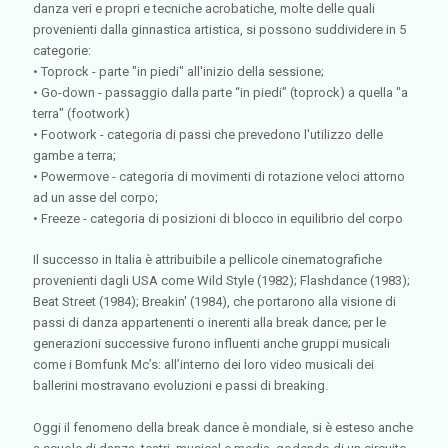
danza veri e propri e tecniche acrobatiche, molte delle quali
provenienti dalla ginnastica artistica, si possono suddividere in 5
categorie:
• Toprock - parte "in piedi" all'inizio della sessione;
• Go-down - passaggio dalla parte “in piedi” (toprock) a quella "a
terra" (footwork)
• Footwork - categoria di passi che prevedono l'utilizzo delle
gambe a terra;
• Powermove - categoria di movimenti di rotazione veloci attorno
ad un asse del corpo;
• Freeze - categoria di posizioni di blocco in equilibrio del corpo
Il successo in Italia è attribuibile a pellicole cinematografiche
provenienti dagli USA come Wild Style (1982); Flashdance (1983);
Beat Street (1984); Breakin' (1984), che portarono alla visione di
passi di danza appartenenti o inerenti alla break dance; per le
generazioni successive furono influenti anche gruppi musicali
come i Bomfunk Mc’s: all’interno dei loro video musicali dei
ballerini mostravano evoluzioni e passi di breaking.
Oggi il fenomeno della break dance è mondiale, si è esteso anche