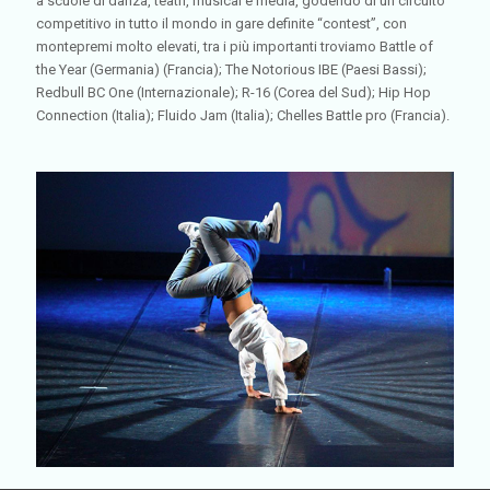
a scuole di danza, teatri, musical e media, godendo di un circuito
competitivo in tutto il mondo in gare definite “contest”, con
montepremi molto elevati, tra i più importanti troviamo Battle of
the Year (Germania) (Francia); The Notorious IBE (Paesi Bassi);
Redbull BC One (Internazionale); R-16 (Corea del Sud); Hip Hop
Connection (Italia); Fluido Jam (Italia); Chelles Battle pro (Francia).