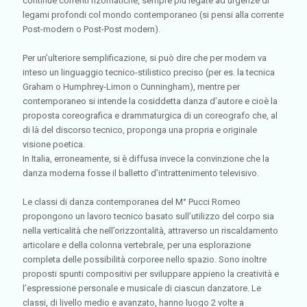
continue correnti rizomatiche, sempre più legate ad urgenze di
legami profondi col mondo contemporaneo (si pensi alla corrente
Post-modern o Post-Post modern).
Per un’ulteriore semplificazione, si può dire che per modern va
inteso un linguaggio tecnico-stilistico preciso (per es. la tecnica
Graham o Humphrey-Limon o Cunningham), mentre per
contemporaneo si intende la cosiddetta danza d’autore e cioè la
proposta coreografica e drammaturgica di un coreografo che, al
di là del discorso tecnico, proponga una propria e originale
visione poetica.
In Italia, erroneamente, si è diffusa invece la convinzione che la
danza moderna fosse il balletto d’intrattenimento televisivo.
Le classi di danza contemporanea del M° Pucci Romeo
propongono un lavoro tecnico basato sull’utilizzo del corpo sia
nella verticalità che nell’orizzontalità, attraverso un riscaldamento
articolare e della colonna vertebrale, per una esplorazione
completa delle possibilità corporee nello spazio. Sono inoltre
proposti spunti compositivi per sviluppare appieno la creatività e
l’espressione personale e musicale di ciascun danzatore. Le
classi, di livello medio e avanzato, hanno luogo 2 volte a