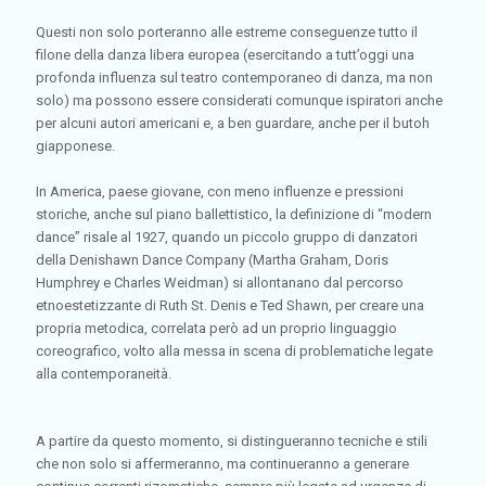
Questi non solo porteranno alle estreme conseguenze tutto il
filone della danza libera europea (esercitando a tutt’oggi una
profonda influenza sul teatro contemporaneo di danza, ma non
solo) ma possono essere considerati comunque ispiratori anche
per alcuni autori americani e, a ben guardare, anche per il butoh
giapponese.
In America, paese giovane, con meno influenze e pressioni
storiche, anche sul piano ballettistico, la definizione di “modern
dance” risale al 1927, quando un piccolo gruppo di danzatori
della Denishawn Dance Company (Martha Graham, Doris
Humphrey e Charles Weidman) si allontanano dal percorso
etnoestetizzante di Ruth St. Denis e Ted Shawn, per creare una
propria metodica, correlata però ad un proprio linguaggio
coreografico, volto alla messa in scena di problematiche legate
alla contemporaneità.
A partire da questo momento, si distingueranno tecniche e stili
che non solo si affermeranno, ma continueranno a generare