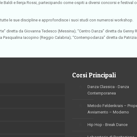
le Baldi e Ilenja Rossi, partecipando come ospiti a diversi concorsi e festival
utte le sue discipline e approfondisce i suoi studi con numerosi workshop.
te” diretta da Giovanna Tedesco (Messina); “Centro Danza” diretta da Genny Ru
asqualina Iacopino (Reggio Calabria); “Contempodanza” diretta da Patrizia Bel
Corsi Principali
Danza Classica - Danza
Contemporanea
Metodo Feldenkrais – Prop
Avviamento – Moderno
Hip Hop - Break Dance