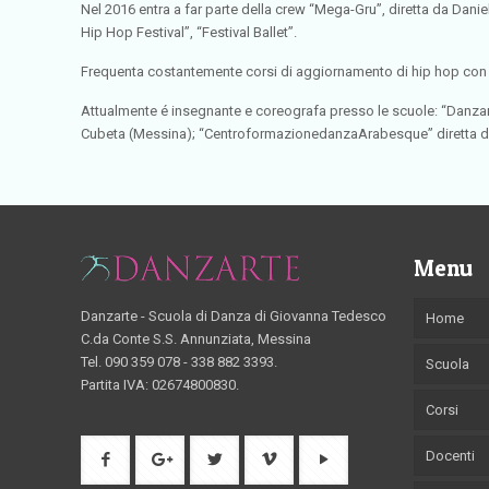
Nel 2016 entra a far parte della crew “Mega-Gru”, diretta da Danie
Hip Hop Festival”, “Festival Ballet”.
Frequenta costantemente corsi di aggiornamento di hip hop con t
Attualmente é insegnante e coreografa presso le scuole: “Danzar
Cubeta (Messina); “CentroformazionedanzaArabesque” diretta da P
Menu
Danzarte - Scuola di Danza di Giovanna Tedesco
Home
C.da Conte S.S. Annunziata, Messina
Tel. 090 359 078 - 338 882 3393.
Scuola
Partita IVA: 02674800830.
Corsi
Docenti