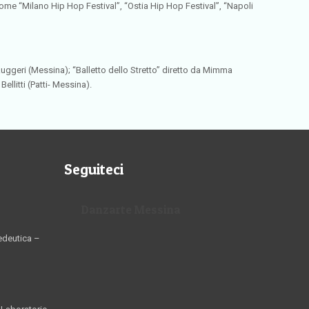
 come “Milano Hip Hop Festival”, “Ostia Hip Hop Festival”, “Napoli
ggeri (Messina); “Balletto dello Stretto” diretto da Mimma
litti (Patti- Messina).
Seguiteci
Danzarte Messina
edeutica –