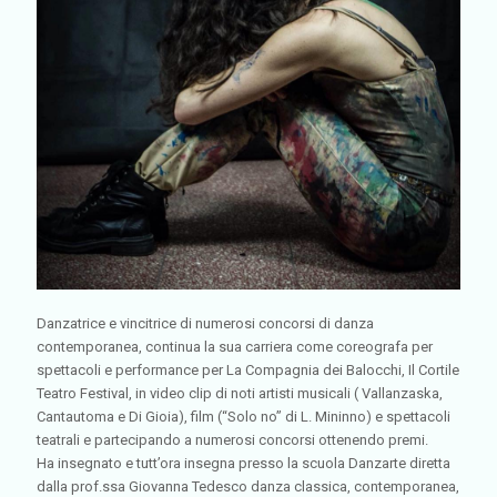
Danzatrice e vincitrice di numerosi concorsi di danza
contemporanea, continua la sua carriera come coreografa per
spettacoli e performance per La Compagnia dei Balocchi, Il Cortile
Teatro Festival, in video clip di noti artisti musicali ( Vallanzaska,
Cantautoma e Di Gioia), film (“Solo no” di L. Mininno) e spettacoli
teatrali e partecipando a numerosi concorsi ottenendo premi.
Ha insegnato e tutt’ora insegna presso la scuola Danzarte diretta
dalla prof.ssa Giovanna Tedesco danza classica, contemporanea,