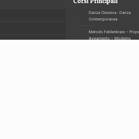
Corsi Principali
Danza Classica - Danza
Contemporanea
Metodo Feldenkrais – Prop
Avviamento – Moderno
Hip Hop - Break Dance
Laboratorio di Recitazione -
Foto/Video
Teatrale per bambini
i
Balli di Gruppo - Yoga
Danzarte © 1996-2015 - Tutti i diritti riservati.
creato con ♥ da
[Ỏ] | Marius Nadas PhotoGraphic