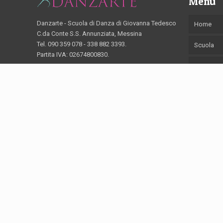
Menu
Danzarte - Scuola di Danza di Giovanna Tedesco
Home
C.da Conte S.S. Annunziata, Messina
Tel. 090 359 078 - 338 882 3393.
Scuola
Partita IVA: 02674800830.
Corsi
Docenti
Galleria 
Contattac