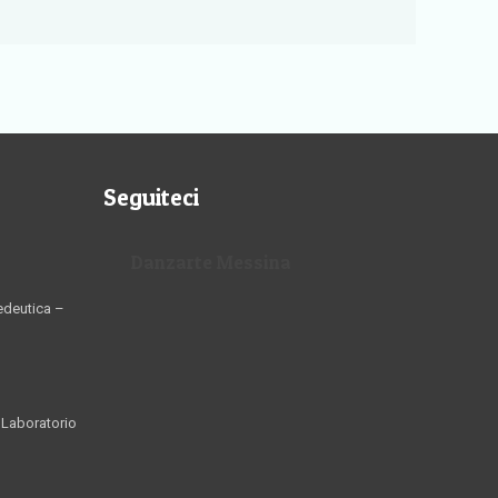
Seguiteci
Danzarte Messina
edeutica –
 Laboratorio