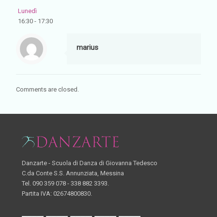
Lunedì
16:30
-
17:30
marius
Comments are closed.
Danzarte - Scuola di Danza di Giovanna Tedesco
C.da Conte S.S. Annunziata, Messina
Tel. 090 359 078 - 338 882 3393.
Partita IVA: 02674800830.