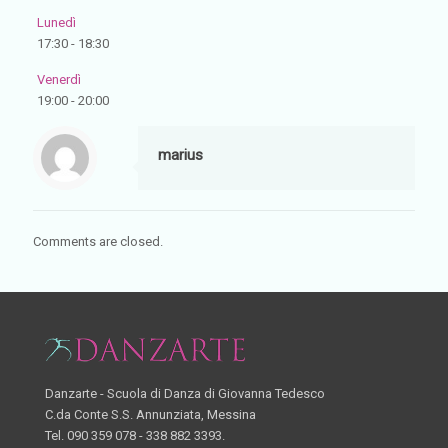
Lunedì
17:30
-
18:30
Venerdì
19:00
-
20:00
marius
Comments are closed.
Danzarte - Scuola di Danza di Giovanna Tedesco
C.da Conte S.S. Annunziata, Messina
Tel. 090 359 078 - 338 882 3393.